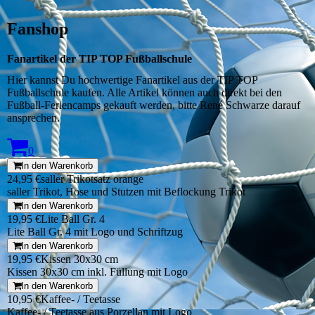
Fanshop
Fanartikel der TIP TOP Fußballschule
Hier kannst Du hochwertige Fanartikel aus der TIP TOP
Fußballschule kaufen. Alle Artikel können auch direkt bei den
Fußball-Feriencamps gekauft werden, bitte René Schwarze darauf
ansprechen.
0
In den Warenkorb
24,95 €
saller Trikotsatz orange
saller Trikot, Hose und Stutzen mit Beflockung Trikot
In den Warenkorb
19,95 €
Lite Ball Gr. 4
Lite Ball Gr. 4 mit Logo und Schriftzug
In den Warenkorb
19,95 €
Kissen 30x30 cm
Kissen 30x30 cm inkl. Füllung mit Logo
In den Warenkorb
10,95 €
Kaffee- / Teetasse
Kaffee- / Teetasse aus Porzellan mit Logo