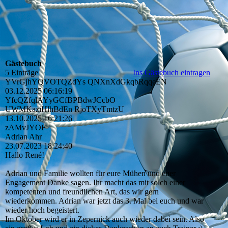
Gästebuch
5 Einträge
Ins Gästebuch eintragen
YVrGjhYQVOTQZdYs QNXnXdGkqbRqqeEN
03.12.2025
06:16:19
YfcQZfqlAYyGCfBPBdwJCcb­O
UWMKaziHlhBdEn RjoTXyTmtzU
13.10.2025
16:21:26
zAMvJYOF
Adrian Ahr
23.07.2023
18:24:40
Hallo René!
Adrian und Familie wollten für eure Mühen und euer
Engagement Danke sagen. Ihr macht das mit solch einer
kompetenten und freundlichen Art, das wir gern
wiederkommen. Adrian war jetzt das 3. Mal bei euch und war
wieder hoch begeistert.
Im Oktober wird er in Zepernick auch wieder dabei sein. Also