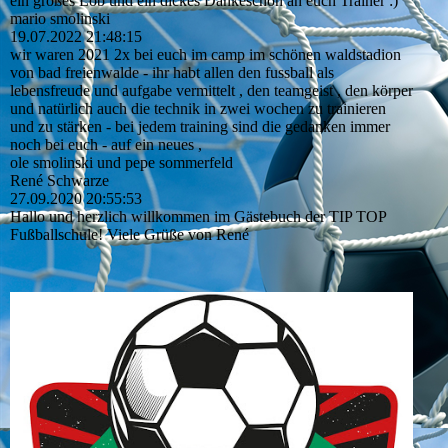
ein großes Lob und ein dickes Dankeschön an euch Trainer :)
mario smolinski
19.07.2022
21:48:15
wir waren 2021 2x bei euch im camp im schönen waldstadion
von bad freienwalde - ihr habt allen den fussball als
lebensfreude und aufgabe vermittelt , den teamgeist , den körper
und natürlich auch die technik in zwei wochen zu trainieren
und zu stärken - bei jedem training sind die gedanken immer
noch bei euch - auf ein neues ,
ole smolinski und pepe sommerfeld
René Schwarze
27.09.2020
20:55:53
Hallo und herzlich willkommen im Gästebuch der TIP TOP
Fußballschule! Viele Grüße von René