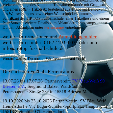
Könnens ebenfalls mit Urkunden und Preisen ausgezeichnet. Des
Weiteren erhält jedes Kind eine Teilnahmeurkunde mit Gruppenfoto
und einen
saller
- Trikotsatz bestehend aus Trikot mit Beflockung
des Wunschnamens sowie einer Wunschrückennummer, dem
Schriftzug der TIP TOP Fußballschule, einer Trikothose und einem
Paar Stutzen. Weitere Details zum Ablauf der Feriencamps kannst
Du dem Ablaufplan unter
Feriencamps
entnehmen.
weitere Informationen und
Anmeldungen hier
weitere Infos unter 0162 419 94 03 oder unter
info@tiptop-fussballschule.de
Worauf wartest Du noch... Wir freuen uns auf Dich!
Die nächsten Fußball-Feriencamps:
13.07.26 bis 17.07.26 Partnerverein:
FV Blau-Weiß 90
Briesen e.V.
, Siegmund Balzer Waldstadion,
Petershagener Straße 23c in 15518 Briesen Mark
19.10.2026 bis 23.10.2026 Partnerverein: SV Blau Weiß
Heinersdorf e.V. , Edgar-Schäfer-Sportplatz, Hauptstr. in
15518 Steinhöfel OT Heinersdorf