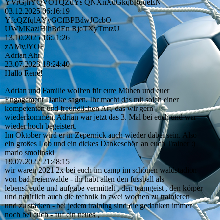
YVrGjhYQVOTQZdYs QNXnXdGkqbRqqeEN
03.12.2025
06:16:19
YfcQZfqlAYyGCfBPBdwJCcb­O
UWMKaziHlhBdEn RjoTXyTmtzU
13.10.2025
16:21:26
zAMvJYOF
Adrian Ahr
23.07.2023
18:24:40
Hallo René!
Adrian und Familie wollten für eure Mühen und euer
Engagement Danke sagen. Ihr macht das mit solch einer
kompetenten und freundlichen Art, das wir gern
wiederkommen. Adrian war jetzt das 3. Mal bei euch und war
wieder hoch begeistert.
Im Oktober wird er in Zepernick auch wieder dabei sein. Also
ein großes Lob und ein dickes Dankeschön an euch Trainer :)
mario smolinski
19.07.2022
21:48:15
wir waren 2021 2x bei euch im camp im schönen waldstadion
von bad freienwalde - ihr habt allen den fussball als
lebensfreude und aufgabe vermittelt , den teamgeist , den körper
und natürlich auch die technik in zwei wochen zu trainieren
und zu stärken - bei jedem training sind die gedanken immer
noch bei euch - auf ein neues ,