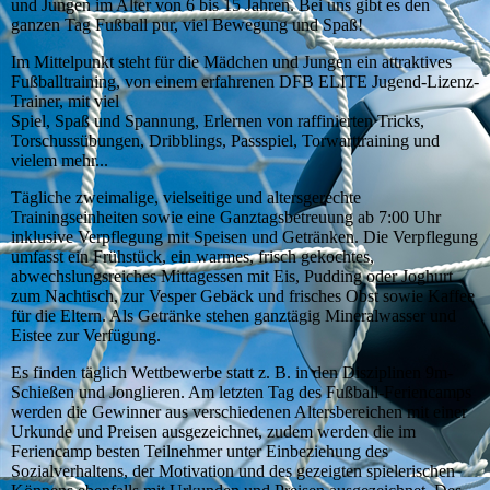
und Jungen im Alter von 6 bis 15 Jahren. Bei uns gibt es den
ganzen Tag Fußball pur, viel Bewegung und Spaß!
Im Mittelpunkt steht für die Mädchen und Jungen ein attraktives
Fußballtraining, von einem erfahrenen DFB ELITE Jugend-Lizenz-
Trainer, mit viel
Spiel, Spaß und Spannung, Erlernen von raffinierten Tricks,
Torschussübungen, Dribblings, Passspiel, Torwarttraining und
vielem mehr...
Tägliche zweimalige, vielseitige und altersgerechte
Trainingseinheiten sowie eine Ganztagsbetreuung ab 7:00 Uhr
inklusive Verpflegung mit Speisen und Getränken. Die Verpflegung
umfasst ein Frühstück, ein warmes, frisch gekochtes,
abwechslungsreiches Mittagessen mit Eis, Pudding oder Joghurt
zum Nachtisch, zur Vesper Gebäck und frisches Obst sowie Kaffee
für die Eltern. Als Getränke stehen ganztägig Mineralwasser und
Eistee zur Verfügung.
Es finden täglich Wettbewerbe statt z. B. in den Disziplinen 9m-
Schießen und Jonglieren. Am letzten Tag des Fußball-Feriencamps
werden die Gewinner aus verschiedenen Altersbereichen mit einer
Urkunde und Preisen ausgezeichnet, zudem werden die im
Feriencamp besten Teilnehmer unter Einbeziehung des
Sozialverhaltens, der Motivation und des gezeigten spielerischen