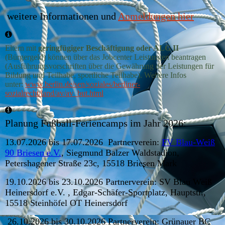
weitere Informationen und
Anmeldungen hier
Eltern mit
geringfügiger Beschäftigung oder ALG II
(Bürgergeld) können über das Jobcenter Leistungen beantragen
(Ausführungsvorschriften über die Gewährung der Leistungen für
Bildung und Teilhabe, sportliche Teilhabe).
Weitere Infos
unter:
www.berlin.de/sen/soziales/berliner-
sozialrecht/land/av/av_but.html
Planung Fußball-Feriencamps im Jahr 2026:
13.07.2026 bis 17.07.2026 Partnerverein:
FV Blau-Weiß
90 Briesen e.V.
, Siegmund Balzer Waldstadion,
Petershagener Straße 23c, 15518 Briesen Mark
19.10.2026 bis 23.10.2026 Partnerverein: SV Blau Weiß
Heinersdorf e.V. , Edgar-Schäfer-Sportplatz, Hauptstr.,
15518 Steinhöfel OT Heinersdorf
26.10.2026 bis 30.10.2026 Partnerverein: Grünauer BC