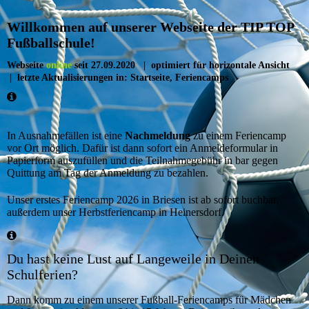
Willkommen auf unserer Webseite der TIP TOP
Fußballschule!
Webseite
online
seit 27.09.2020 | optimiert für horizontale Ansicht
| letzte Aktualisierungen in: Startseite, Feriencamps
In Ausnahmefällen ist eine
Nachmeldung
zu einem Feriencamp
vor Ort möglich. Dafür ist dann sofort ein Anmeldeformular in
Papierform auszufüllen und die Teilnahmegebühr in bar gegen
Quittung am Tag der Anmeldung zu bezahlen.
Unser erstes Feriencamp 2026 in Briesen ist ab sofort buchbar,
außerdem unser Herbstferiencamp in Heinersdorf.
Du hast keine Lust auf Langeweile in Deinen
Schulferien?
Dann komm zu einem unserer Fußball-Feriencamps für Mädchen