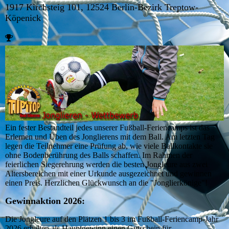
1917 Kirchsteig 101, 12524 Berlin-Bezirk Treptow-
Köpenick
Ein fester Bestandteil jedes unserer Fußball-Feriencamps ist das
Erlernen und Üben des Jonglierens mit dem Ball. Am letzten Tag
legen die Teilnehmer eine Prüfung ab, wie viele Ballkontakte sie
ohne Bodenberührung des Balls schaffen. Im Rahmen der
feierlichen Siegerehrung werden die besten Jongleure aus zwei
Altersbereichen mit einer Urkunde ausgezeichnet und gewinnen
einen Preis. Herzlichen Glückwunsch an die "Jonglierkönige"!
Gewinnaktion 2026:
Die Jongleure auf den Plätzen 1 bis 3 im Fußball-Feriencamp-Jahr
2026 erhalten als Hauptgewinn
einen Gutschein für