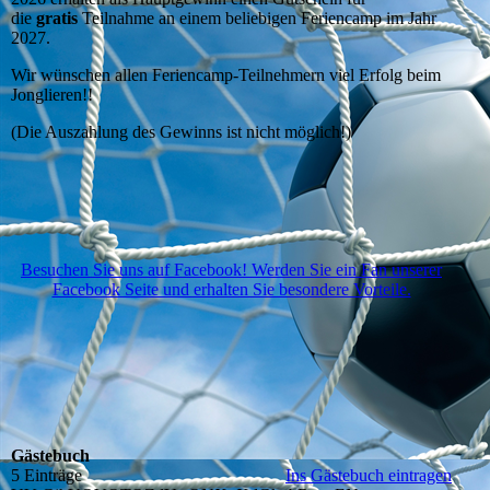
die
gratis
Teilnahme an einem beliebigen Feriencamp im Jahr
2027.
Wir wünschen allen Feriencamp-Teilnehmern viel Erfolg beim
Jonglieren!!
(Die Auszahlung des Gewinns ist nicht möglich!)
Besuchen Sie uns auf Facebook! Werden Sie ein Fan unserer
Facebook Seite und erhalten Sie besondere Vorteile.
Gästebuch
5 Einträge
Ins Gästebuch eintragen