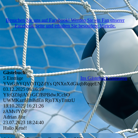
Besuchen Sie uns auf Facebook! Werden Sie ein Fan unserer
Facebook Seite und erhalten Sie besondere Vorteile.
Gästebuch
5 Einträge
Ins Gästebuch eintragen
YVrGjhYQVOTQZdYs QNXnXdGkqbRqqeEN
03.12.2025
06:16:19
YfcQZfqlAYyGCfBPBdwJCcb­O
UWMKaziHlhBdEn RjoTXyTmtzU
13.10.2025
16:21:26
zAMvJYOF
Adrian Ahr
23.07.2023
18:24:40
Hallo René!