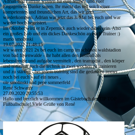
Adrian und Familie wollten für eure Mühen und euer
Engagement Danke sagen. Ihr macht das mit solch einer
kompetenten und freundlichen Art, das wir gern
wiederkommen. Adrian war jetzt das 3. Mal bei euch und war
wieder hoch begeistert.
Im Oktober wird er in Zepernick auch wieder dabei sein. Also
ein großes Lob und ein dickes Dankeschön an euch Trainer :)
mario smolinski
19.07.2022
21:48:15
wir waren 2021 2x bei euch im camp im schönen waldstadion
von bad freienwalde - ihr habt allen den fussball als
lebensfreude und aufgabe vermittelt , den teamgeist , den körper
und natürlich auch die technik in zwei wochen zu trainieren
und zu stärken - bei jedem training sind die gedanken immer
noch bei euch - auf ein neues ,
ole smolinski und pepe sommerfeld
René Schwarze
27.09.2020
20:55:53
Hallo und herzlich willkommen im Gästebuch der TIP TOP
Fußballschule! Viele Grüße von René