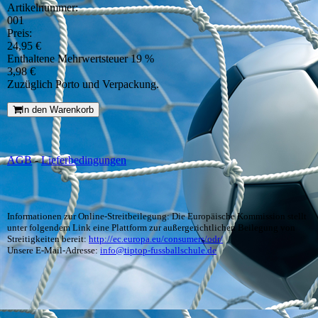
Artikelnummer:
001
Preis:
24,95 €
Enthaltene Mehrwertsteuer 19 %
3,98 €
Zuzüglich Porto und Verpackung.
In den Warenkorb
AGB
-
Lieferbedingungen
Informationen zur Online-Streitbeilegung: Die Europäische Kommission stellt
unter folgendem Link eine Plattform zur außergerichtlichen Beilegung von
Streitigkeiten bereit:
http://ec.europa.eu/consumers/odr/
Unsere E-Mail-Adresse:
info@tiptop-fussballschule.de