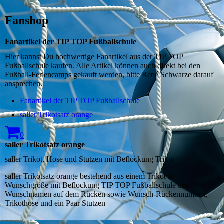
Fanshop
Fanartikel der TIP TOP Fußballschule
Hier kannst Du hochwertige Fanartikel aus der TIP TOP
Fußballschule kaufen. Alle Artikel können auch direkt bei den
Fußball-Feriencamps gekauft werden, bitte René Schwarze darauf
ansprechen.
Fanartikel der TIP TOP Fußballschule
saller Trikotsatz orange
0
saller Trikotsatz orange
saller Trikot, Hose und Stutzen mit Beflockung Trikot
saller Trikotsatz orange bestehend aus einem Trikot in
Wunschgröße mit Beflockung TIP TOP Fußballschule und
Wunschnamen auf dem Rücken sowie Wunsch-Rückennummer,
Trikothose und ein Paar Stutzen