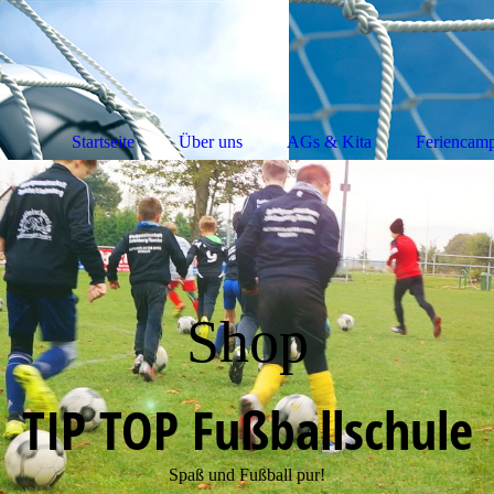
Startseite
Über uns
AGs & Kita
Feriencam
Shop
TIP TOP Fußballschule
Spaß und Fußball pur!