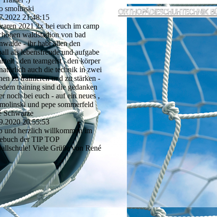
o smolinski
7.2022
21:48:15
waren 2021 2x bei euch im camp
chönen waldstadion von bad
enwalde - ihr habt allen den
ball als lebensfreude und aufgabe
ittelt , den teamgeist , den körper
natürlich auch die technik in zwei
en zu trainieren und zu stärken -
jedem training sind die gedanken
r noch bei euch - auf ein neues ,
smolinski und pepe sommerfeld
é Schwarze
9.2020
20:55:53
o und herzlich willkommen im
ebuch der TIP TOP
allschule! Viele Grüße von René