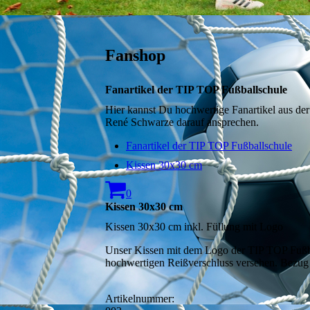
Fanshop
Fanartikel der TIP TOP Fußballschule
Hier kannst Du hochwertige Fanartikel aus der
René Schwarze darauf ansprechen.
Fanartikel der TIP TOP Fußballschule
Kissen 30x30 cm
0
Kissen 30x30 cm
Kissen 30x30 cm inkl. Füllung mit Logo
Unser Kissen mit dem Logo der TIP TOP Fußbal
hochwertigen Reißverschluss versehen. Bezug
Artikelnummer: