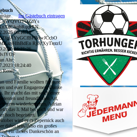
tebuch
nträge
Ins Gästebuch eintragen
GjhYQVOTQZdYs
nXdGkqbRqqeEN
2.2025
06:16:19
QZfqlAYyGCfBPBdwJCcb­O
KaziHlhBdEn RjoTXyTmtzU
0.2025
16:21:26
MvJYOF
an Ahr
7.2023
18:24:40
o René!
an und Familie wollten für eure
en und euer Engagement Danke
n. Ihr macht das mit solch einer
etenten und freundlichen Art,
wir gern wiederkommen. Adrian
jetzt das 3. Mal bei euch und war
er hoch begeistert.
ktober wird er in Zepernick auch
er dabei sein. Also ein großes
und ein dickes Dankeschön an
 Trainer :)