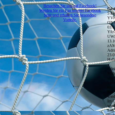
Besuchen Sie uns auf Facebook!
Gäs
Werden Sie ein Fan unserer Facebook
5 Ei
Seite und erhalten Sie besondere
YVr
Vorteile.
QNX
03.1
Yfc
UWM
13.1
zA
Adri
23.0
Hall
Adri
Müh
sage
komp
das 
war 
wied
Im O
wied
Lob 
euch