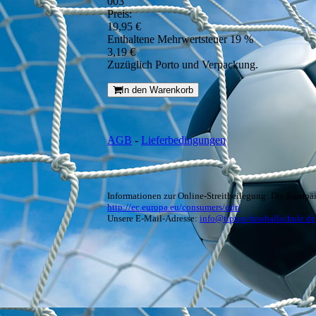
003
Preis:
19,95 €
Enthaltene Mehrwertsteuer 19 %
3,19 €
Zuzüglich Porto und Verpackung.
In den Warenkorb
AGB
-
Lieferbedingungen
Informationen zur Online-Streitbeilegung: Die Europäi
http://ec.europa.eu/consumers/odr/
Unsere E-Mail-Adresse:
info@tiptop-fussballschule.de