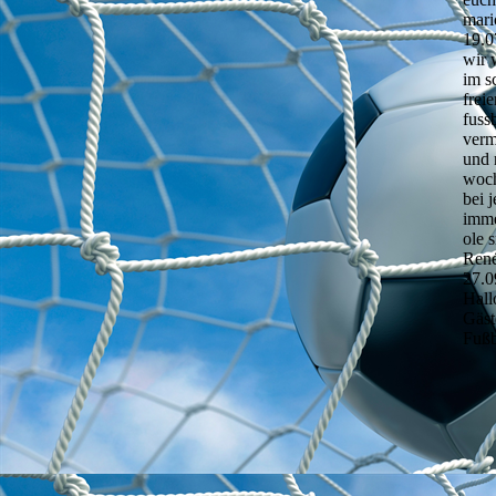
mari
19.0
wir 
im s
frei
fuss
verm
und 
woch
bei 
imme
ole 
Ren
27.0
Hall
Gäst
Fußb